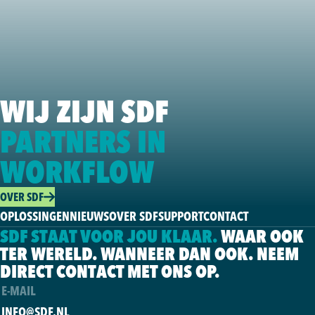
WIJ ZIJN SDF
PARTNERS IN
WORKFLOW
OVER SDF
OPLOSSINGEN
NIEUWS
OVER SDF
SUPPORT
CONTACT
SDF STAAT VOOR JOU KLAAR.
WAAR OOK
TER WERELD. WANNEER DAN OOK. NEEM
DIRECT CONTACT MET ONS OP.
E-MAIL
INFO@SDF.NL