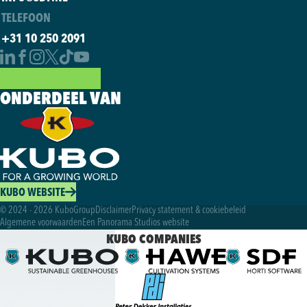
TELEFOON
+31 10 250 2091
ONZE OPLOSSINGEN
ONDERDEEL VAN
KUBO WEBSITE
© 2024 - 2026 KuboGroup
Disclaimer
Privacy statement & cookiebeleid
Algemene voorwaarden
Een Panorama Studios website
KUBO COMPANIES