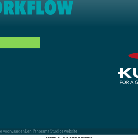
ORKFLOW
E OPLOSSINGEN
e voorwaarden
Een Panorama Studios website