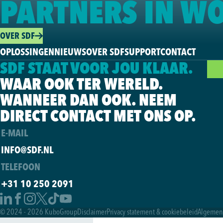
PARTNERS IN W
OVER SDF
OPLOSSINGEN
NIEUWS
OVER SDF
SUPPORT
CONTACT
SDF STAAT VOOR JOU KLAAR.
ONZ
WAAR OOK TER WERELD.
WANNEER DAN OOK. NEEM
DIRECT CONTACT MET ONS OP.
E-MAIL
INFO@SDF.NL
TELEFOON
+31 10 250 2091
© 2024 - 2026 KuboGroup
Disclaimer
Privacy statement & cookiebeleid
Algemen